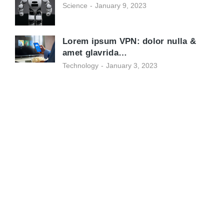
Science
January 9, 2023
Lorem ipsum VPN: dolor nulla &
amet glavrida…
Technology
January 3, 2023
Programming School
Mauris maximus sed eros eget posuere.
Integer at pellentesque!