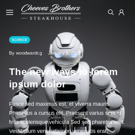
SCIENCE
By woodwardcg
January 9, 2023
The new ways to lorem
ipsum dolor
Fusce sed maximus est, et viverra mauris.
Phasellus a cursus elit. Praesent varius sem id
felis scelerisque vehicula Sed sed pharetra velit.
Vestibulum venenatis non venenatis erat.