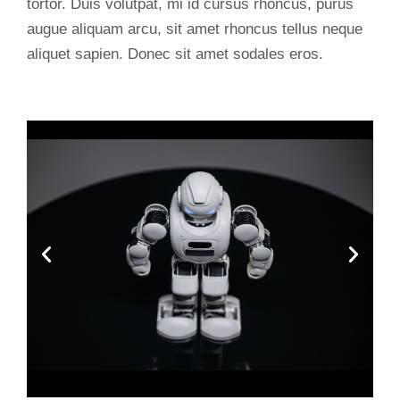
tortor. Duis volutpat, mi id cursus rhoncus, purus
augue aliquam arcu, sit amet rhoncus tellus neque
aliquet sapien. Donec sit amet sodales eros.